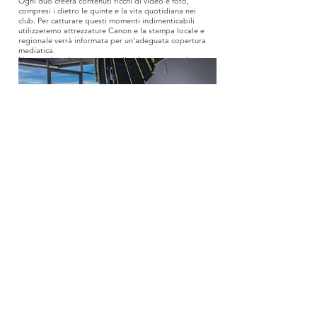
Ogni duo creerà contenuti ricchi di video e foto,
compresi i dietro le quinte e la vita quotidiana nei
club. Per catturare questi momenti indimenticabili
utilizzeremo attrezzature Canon e la stampa locale e
regionale verrà informata per un'adeguata copertura
mediatica.
Non perdetevi questa straordinaria avventura che
promette di rafforzare i legami tra appassionati e
professionisti del rugby e di celebrare questo sport
che plasma vite e storie uniche.
CONTATTO