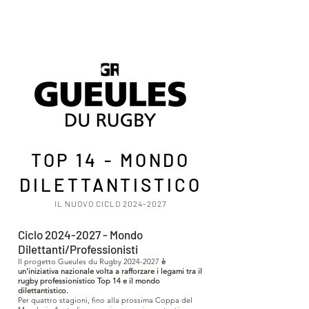
TOP 14 - MONDO
DILETTANTISTICO
IL NUOVO CICLO
2024-2027
Ciclo
2024-2027
- Mondo
Dilettanti/Professionisti
Il progetto Gueules du Rugby
2024-2027
è
un'iniziativa nazionale volta a rafforzare i legami tra il
rugby professionistico Top 14 e il mondo
dilettantistico.
Per quattro stagioni, fino alla prossima Coppa del