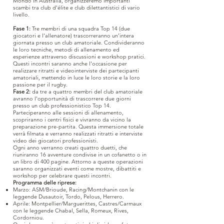
Mondo in Australia, organizzeremo importanti
scambi tra club d'élite e club dilettantistici di vario
livello.
Fase 1:
Tre membri di una squadra Top 14 (due
giocatori e l'allenatore) trascorreranno un'intera
giornata presso un club amatoriale. Condivideranno
le loro tecniche, metodi di allenamento ed
esperienze attraverso discussioni e workshop pratici.
Questi incontri saranno anche l'occasione per
realizzare ritratti e videointerviste dei partecipanti
amatoriali, mettendo in luce le loro storie e la loro
passione per il rugby.
Fase 2:
da tre a quattro membri del club amatoriale
avranno l'opportunità di trascorrere due giorni
presso un club professionistico Top 14.
Parteciperanno alle sessioni di allenamento,
scopriranno i centri fisici e vivranno da vicino la
preparazione pre-partita. Questa immersione totale
verrà filmata e verranno realizzati ritratti e interviste
video dei giocatori professionisti.
Ogni anno verranno creati quattro duetti, che
riuniranno 16 avventure condivise in un cofanetto o in
un libro di 400 pagine. Attorno a queste operazioni
saranno organizzati eventi come mostre, dibattiti e
workshop per celebrare questi incontri.
Programma delle riprese:
Marzo: ASM/Brioude, Racing/Montchanin con le
leggende Dusautoir, Tordo, Pelous, Herrero.
Aprile: Montpellier/Marguerittes, Castres/Carmaux
con le leggende Chabal, Sella, Romeux, Rives,
Cordorniou.