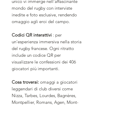
unico vi immerge nell'affascinante
mondo del rugby con interviste
inedite e foto esclusive, rendendo
omaggio agli eroi del campo.
Codici QR interattivi
: per
un'esperienza immersiva nella storia
del rugby francese. Ogni ritratto
include un codice QR per
visualizzare le confessioni dei 406
giocatori più importanti.
Cosa troverai:
omaggi a giocatori
leggendari di club diversi come
Nizza, Tarbes, Lourdes, Bagnères,
Montpellier, Romans, Agen, Mont-
de-Marsan, Bayonne, Biarritz,
Bourgoin, Lione, Dax e Tolosa.
Storie affascinanti e resoconti di
testimoni oculari dei momenti